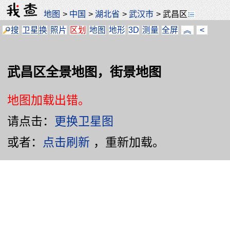
地图
>
中国
>
湖北省
>
武汉市
>
武昌区
搜
卫星
换
照片
区划
地图
地形
3D
测量
全屏
︽
<
武昌区全景地图，街景地图
地图加载出错。
请点击：
更换卫星图
或者：
点击刷新
，重新加载。