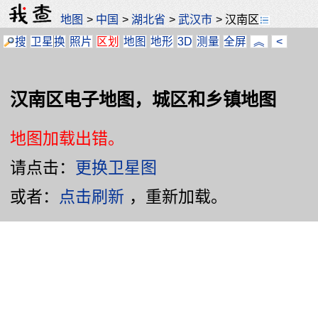
地图
>
中国
>
湖北省
>
武汉市
>
汉南区
搜
卫星
换
照片
区划
地图
地形
3D
测量
全屏
︽
<
汉南区电子地图，城区和乡镇地图
地图加载出错。
请点击：
更换卫星图
或者：
点击刷新
，重新加载。