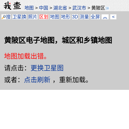
地图
>
中国
>
湖北省
>
武汉市
>
黄陂区
搜
卫星
换
照片
区划
地图
地形
3D
测量
全屏
︽
<
黄陂区电子地图，城区和乡镇地图
地图加载出错。
请点击：
更换卫星图
或者：
点击刷新
，重新加载。