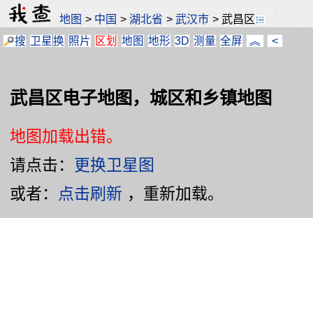
地图
>
中国
>
湖北省
>
武汉市
>
武昌区
搜
卫星
换
照片
区划
地图
地形
3D
测量
全屏
︽
<
武昌区电子地图，城区和乡镇地图
地图加载出错。
请点击：
更换卫星图
或者：
点击刷新
，重新加载。