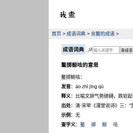
首页
>
成语词典
>
含鳌的成语
>
成语词典
鳌掷鲸呿的意思
鳌掷鲸呿：
发音
：áo zhì jīng qù
释义
：比喻文辞气势磅礴，跌宕起
出处
：清·宋荦《漫堂说诗》三：
示例
：无
查字义
：
鳌
掷
鲸
呿