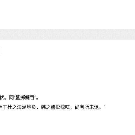
伏。同“鳌掷鲸吞”。
“至于杜之海涵地负，韩之鳌掷鲸呿，尚有所未逮。”