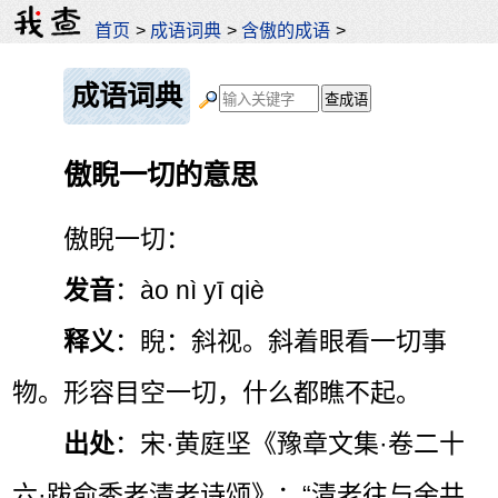
首页
>
成语词典
>
含傲的成语
>
成语词典
傲睨一切的意思
傲睨一切：
发音
：ào nì yī qiè
释义
：睨：斜视。斜着眼看一切事
物。形容目空一切，什么都瞧不起。
出处
：宋·黄庭坚《豫章文集·卷二十
六·跋俞秀老清老诗颂》：“清老往与余共