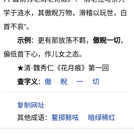
学于涟水，其傲睨万物，滑稽以玩世，白
首不哀”。
示例
：更有那放荡不羁，
傲睨一切
，
偏低首下心，作儿女之态。
★清·魏秀仁《花月痕》第一回
查字义
：
傲
睨
一
切
其他成语：
鳌掷鲸呿
暗绿稀红