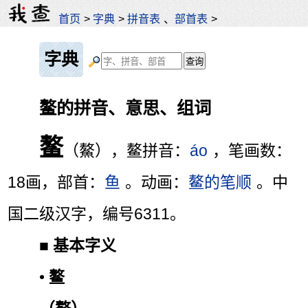
首页
>
字典
>
拼音表
、
部首表
>
字典
鳌的拼音、意思、组词
鳌
（鰲），鳌拼音：
áo
，笔画数：
18画，部首：
鱼
。动画：
鳌的笔顺
。中
国二级汉字，编号6311。
■
基本字义
•
鳌