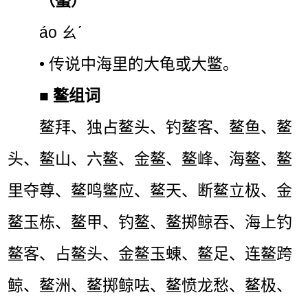
（螯）
áo ㄠˊ
• 传说中海里的大龟或大鳖。
■
鳌组词
鳌拜、独占鳌头、钓鳌客、鳌鱼、鳌
头、鳌山、六鳌、金鳌、鳌峰、海鳌、鳌
里夺尊、鳌鸣鳖应、鳌天、断鳌立极、金
鳌玉栋、鳌甲、钓鳌、鳌掷鲸吞、海上钓
鳌客、占鳌头、金鳌玉蝀、鳌足、连鳌跨
鲸、鳌洲、鳌掷鲸呿、鳌愤龙愁、鳌极、