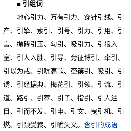
■
引组词
地心引力、万有引力、穿针引线、引
产、引擎、索引、引号、引力、引用、引
言、抛砖引玉、勾引、吸引力、引狼入
室、引人入胜、引导、旁征博引、牵引、
引以为戒、引吭高歌、箜篌引、吸引、引
诱、引经据典、梅花引、引领、引流、引
道、路引、引荐、引子、指引、引人注
目、引而不发、引申、引文、曳引机、引
燃、引颈受戮、引喻失义。
含引的成语