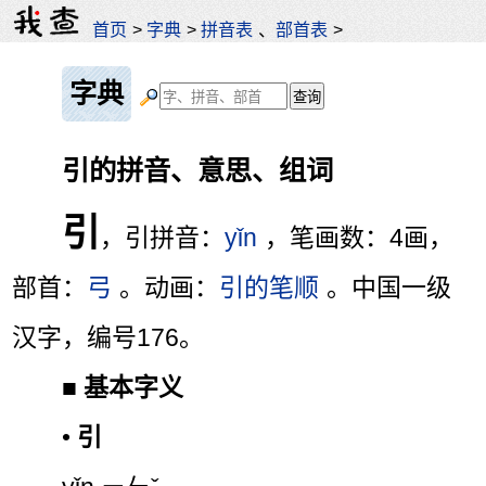
首页
>
字典
>
拼音表
、
部首表
>
字典
引的拼音、意思、组词
引
，引拼音：
yǐn
，笔画数：4画，
部首：
弓
。动画：
引的笔顺
。中国一级
汉字，编号176。
■
基本字义
•
引