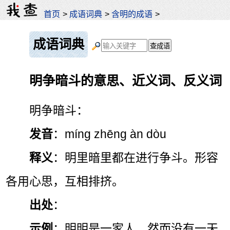
首页
>
成语词典
>
含明的成语
>
成语词典
明争暗斗的意思、近义词、反义词
明争暗斗：
发音
：míng zhēng àn dòu
释义
：明里暗里都在进行争斗。形容
各用心思，互相排挤。
出处
：
示例
：明明是一家人，然而没有一天