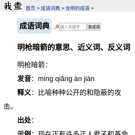
首页
>
成语词典
>
含明的成语
>
成语词典
明枪暗箭的意思、近义词、反义词
明枪暗箭：
发音
：míng qiāng àn jiàn
释义
：比喻种种公开的和隐蔽的攻
击。
出处
：
示例
：现在正有许多正人君子和革命