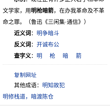
文学家，用
明枪暗箭
，在办我革命及不革
命之罪。（鲁迅《三闲集·通信》）
近义词
：
明争暗斗
反义词
：
开诚布公
查字义
：
明
枪
暗
箭
其他成语：
明知故犯
明修栈道，暗渡陈仓