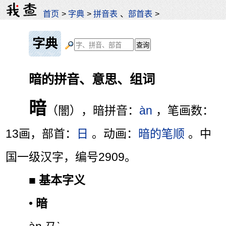
首页
>
字典
>
拼音表
、
部首表
>
字典
暗的拼音、意思、组词
暗
（闇），暗拼音：
àn
，笔画数：
13画，部首：
日
。动画：
暗的笔顺
。中
国一级汉字，编号2909。
■
基本字义
•
暗