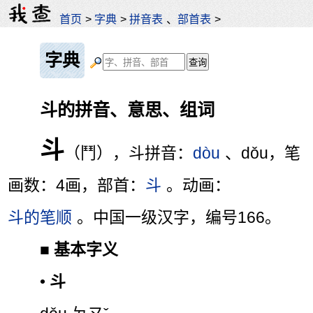
首页
>
字典
>
拼音表
、
部首表
>
字典
斗的拼音、意思、组词
斗
（鬥），斗拼音：
dòu
、dǒu，笔
画数：4画，部首：
斗
。动画：
斗的笔顺
。中国一级汉字，编号166。
■
基本字义
•
斗