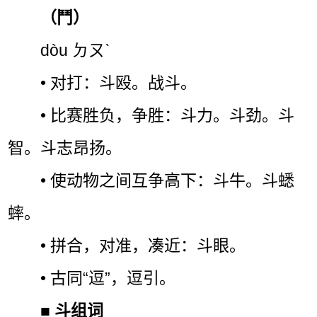
（鬥）
dòu ㄉㄡˋ
• 对打：斗殴。战斗。
• 比赛胜负，争胜：斗力。斗劲。斗
智。斗志昂扬。
• 使动物之间互争高下：斗牛。斗蟋
蟀。
• 拼合，对准，凑近：斗眼。
• 古同“逗”，逗引。
■
斗组词