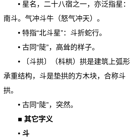
• 星名，二十八宿之一，亦泛指星：
南斗。气冲斗牛（怒气冲天）。
• 特指“北斗星”：斗折蛇行。
• 古同“陡”，高耸的样子。
• 〔斗拱〕（枓栱）拱是建筑上弧形
承重结构，斗是垫拱的方木块，合称斗
拱。
• 古同“陡”，突然。
■
其它字义
•
斗