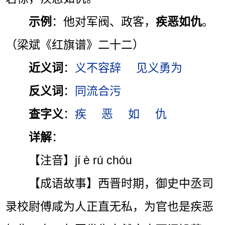
示例
：他对军阀、政客，
疾恶如仇
。
（梁斌《红旗谱》二十二）
近义词
：
义不容辞
见义勇为
反义词
：
同流合污
查字义
：
疾
恶
如
仇
详解
：
【注音】jí è rú chóu
【成语故事】西晋时期，御史中丞司
录校尉傅咸为人正直无私，为官也是疾恶