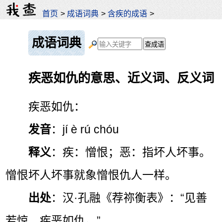
首页
>
成语词典
>
含疾的成语
>
成语词典
疾恶如仇的意思、近义词、反义词
疾恶如仇：
发音
：jí è rú chóu
释义
：疾：憎恨；恶：指坏人坏事。
憎恨坏人坏事就象憎恨仇人一样。
出处
：汉·孔融《荐祢衡表》：“见善
若惊，疾恶如仇。”