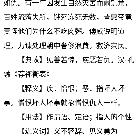
如仇。有一年因发生自然灾害而闹饥荒，
百姓流落失所，饿死冻死无数，晋惠帝竟
责怪他们为什么不吃肉粥。傅咸说明道
理，力谏处理朝中奢侈浪费，救济灾民。
【典故】见善若惊，疾恶若仇。汉·孔
融《荐祢衡表》
【释义】疾：憎恨；恶：指坏人坏
事。憎恨坏人坏事就象憎恨仇人一样。
【用法】作谓语、定语；指人的个性
【近义词】义不容辞、见义勇为