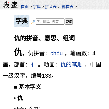
首页
>
字典
>
拼音表
、
部首表
>
字典
仇的拼音、意思、组词
仇
，仇拼音：
chóu
，笔画数：4
画，部首：
亻
。动画：
仇的笔顺
。中国
一级汉字，编号133。
■
基本字义
•
仇