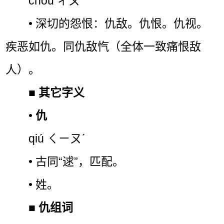
chóu ㄔㄡˊ
• 深切的怨恨：仇敌。仇恨。仇视。
疾恶如仇。同仇敌忾（全体一致痛恨敌
人）。
■
其它字义
•
仇
qiú ㄑㄧㄡˊ
• 古同“逑”，匹配。
• 姓。
■
仇组词