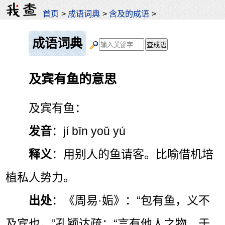
首页
>
成语词典
>
含及的成语
>
成语词典
及宾有鱼的意思
及宾有鱼：
发音
：jí bīn yoǔ yú
释义
：用别人的鱼请客。比喻借机培
植私人势力。
出处
：《周易·姤》：“包有鱼，义不
及宾也。”孔颖达疏：“言有他人之物，于