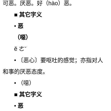
可恶。厌恶。好（hào）恶。
■
其它字义
•
恶
（噁）
ě ㄜˇ
• 〔恶心〕要呕吐的感觉；亦指对人
和事的厌恶态度。
• （噁）
■
其它字义
•
恶