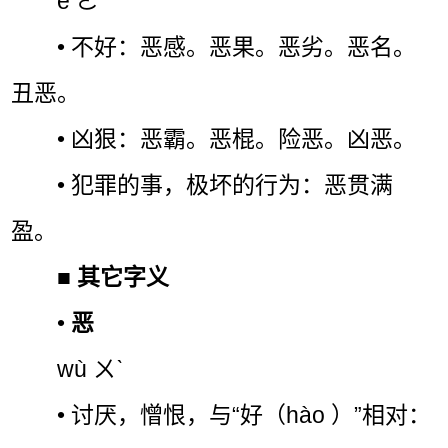
è ㄜˋ
• 不好：恶感。恶果。恶劣。恶名。
丑恶。
• 凶狠：恶霸。恶棍。险恶。凶恶。
• 犯罪的事，极坏的行为：恶贯满
盈。
■
其它字义
•
恶
wù ㄨˋ
• 讨厌，憎恨，与“好（hào ）”相对：