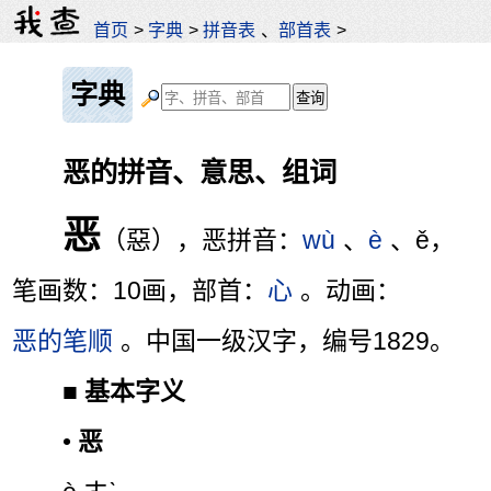
首页
>
字典
>
拼音表
、
部首表
>
字典
恶的拼音、意思、组词
恶
（惡），恶拼音：
wù
、
è
、ě，
笔画数：10画，部首：
心
。动画：
恶的笔顺
。中国一级汉字，编号1829。
■
基本字义
•
恶