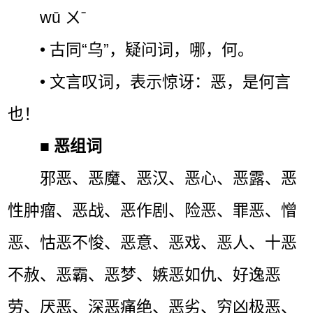
wū ㄨˉ
• 古同“乌”，疑问词，哪，何。
• 文言叹词，表示惊讶：恶，是何言
也！
■
恶组词
邪恶、恶魔、恶汉、恶心、恶露、恶
性肿瘤、恶战、恶作剧、险恶、罪恶、憎
恶、怙恶不悛、恶意、恶戏、恶人、十恶
不赦、恶霸、恶梦、嫉恶如仇、好逸恶
劳、厌恶、深恶痛绝、恶劣、穷凶极恶、