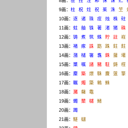
8画：
驻
拄
注
邾
侏
诛
贮
9画：
柱
柷
炷
祝
茱
洙
笁
10画：
逐
诸
珠
疰
烛
株
砫
11画：
蛀
舳
铢
著
渚
猪
硃
12画：
铸
煮
筑
蛛
貯
註
嵀
13画：
褚
瘃
誅
筯
跦
鉒
飳
14画：
潴
槠
箸
翥
銖
蕏
墸
15画：
橥
嘱
諸
豬
駐
鋳
樦
16画：
麈
築
燝
駯
麆
篴
篫
17画：
瞩
燭
簗
鴸
鮢
18画：
瀦
藸
鼄
19画：
蠋
櫫
櫧
鯺
20画：
躅
21画：
鱁
蠩