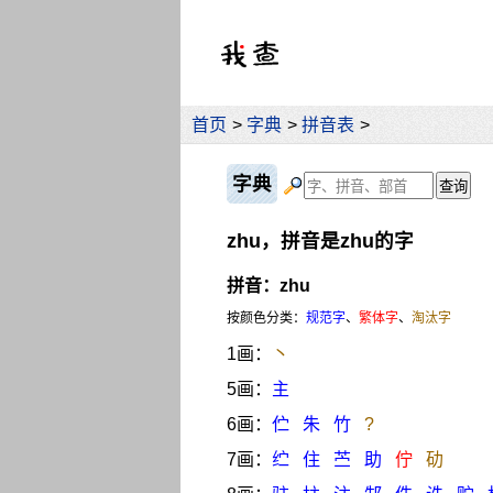
首页
>
字典
>
拼音表
>
字典
zhu，拼音是zhu的字
拼音：zhu
按颜色分类：
规范字
、
繁体字
、
淘汰字
1画：
丶
5画：
主
6画：
伫
朱
竹
?
7画：
纻
住
苎
助
佇
劯