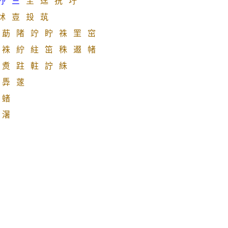
杼
竺
宔
迬
拀
坾
炢
壴
殶
茿
莇
陼
竚
眝
祩
罜
窋
袾
紵
紸
笜
秼
逫
帾
煑
跓
軴
詝
絑
馵
蓫
蝫
濐