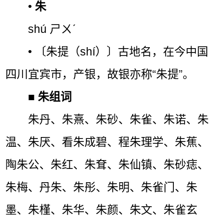
•
朱
shú ㄕㄨˊ
• 〔朱提（shí）〕古地名，在今中国
四川宜宾市，产银，故银亦称“朱提”。
■
朱组词
朱丹、朱熹、朱砂、朱雀、朱诺、朱
温、朱厌、看朱成碧、程朱理学、朱蕉、
陶朱公、朱红、朱耷、朱仙镇、朱砂痣、
朱梅、丹朱、朱彤、朱明、朱雀门、朱
墨、朱槿、朱华、朱颜、朱文、朱雀玄