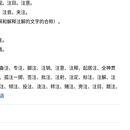
视。注目。注意。
。注音。夹注。
注解和解释注解的文字的合称）。
注。
钱。
备注、专注、脚注、注销、注意、注释、起居注、全神贯
、孤注一掷、签注、批注、注射、注定、标注、注解、注
注、倾注、投注、浇注、转注、赌注、旁注、注目、题注、
语