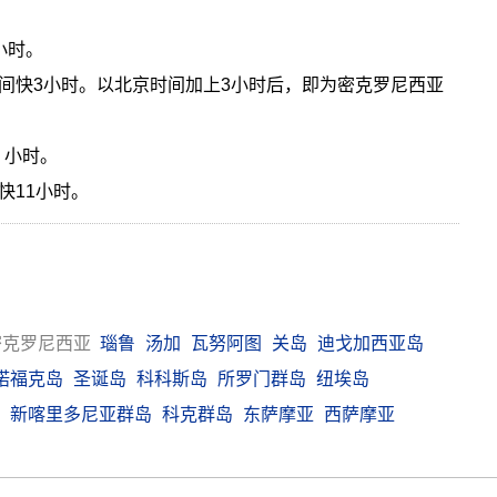
小时。
间快3小时。以北京时间加上3小时后，即为密克罗尼西亚
3 小时。
快11小时。
密克罗尼西亚
瑙鲁
汤加
瓦努阿图
关岛
迪戈加西亚岛
诺福克岛
圣诞岛
科科斯岛
所罗门群岛
纽埃岛
新喀里多尼亚群岛
科克群岛
东萨摩亚
西萨摩亚