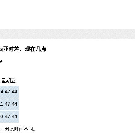
西亚时差、现在几点
ce
日，星期五
14
:
47
:
45
11
:
47
:
45
03
:
47
:
45
，因此时间不同。