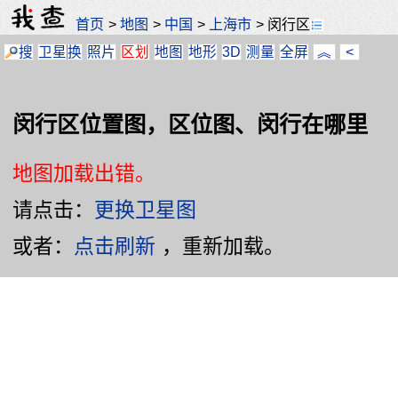
首页
>
地图
>
中国
>
上海市
>
闵行区
搜
卫星
换
照片
区划
地图
地形
3D
测量
全屏
︽
<
闵行区位置图，区位图、闵行在哪里
地图加载出错。
请点击：
更换卫星图
或者：
点击刷新
，重新加载。