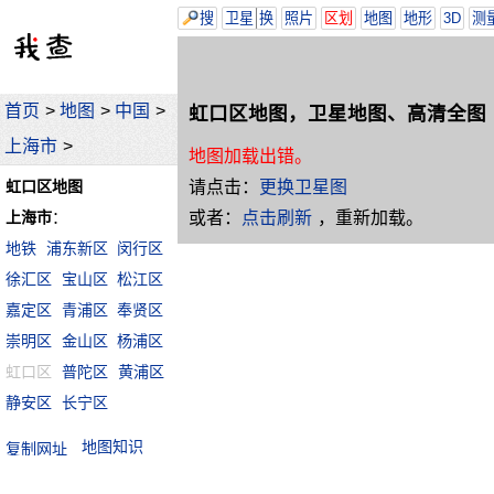
搜
卫星
换
照片
区划
地图
地形
3D
测
首页
>
地图
>
中国
>
虹口区地图，卫星地图、高清全图
上海市
>
地图加载出错。
请点击：
更换卫星图
虹口区地图
或者：
点击刷新
，重新加载。
上海市
：
地铁
浦东新区
闵行区
徐汇区
宝山区
松江区
嘉定区
青浦区
奉贤区
崇明区
金山区
杨浦区
虹口区
普陀区
黄浦区
静安区
长宁区
地图知识