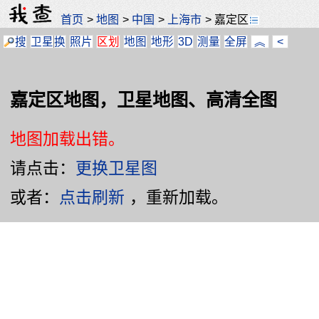
首页
>
地图
>
中国
>
上海市
>
嘉定区
搜
卫星
换
照片
区划
地图
地形
3D
测量
全屏
︽
<
嘉定区地图，卫星地图、高清全图
地图加载出错。
请点击：
更换卫星图
或者：
点击刷新
，重新加载。