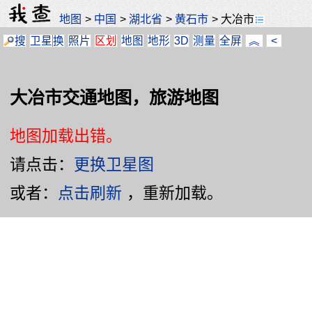
地图
>
中国
>
湖北省
>
黄石市
>
大冶市
搜
卫星
换
照片
区划
地图
地形
3D
测量
全屏
︽
<
大冶市交通地图，旅游地图
地图加载出错。
请点击：
更换卫星图
或者：
点击刷新
，重新加载。