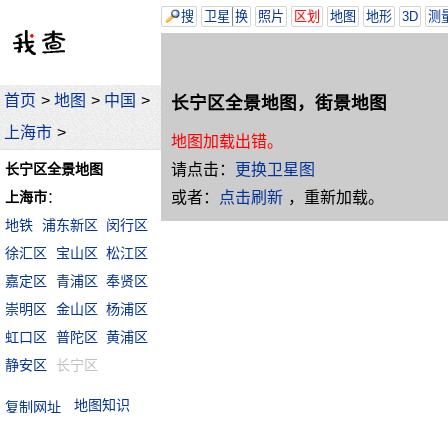
搜
卫星
换
照片
区划
地图
地形
3D
测
首页
>
地图
>
中国
>
长宁区全景地图，街景地图
上海市
>
地图加载出错。
请点击：
更换卫星图
长宁区全景地图
或者：
点击刷新
，重新加载。
上海市
：
地铁
浦东新区
闵行区
徐汇区
宝山区
松江区
嘉定区
青浦区
奉贤区
崇明区
金山区
杨浦区
虹口区
普陀区
黄浦区
静安区
长宁区
地图知识