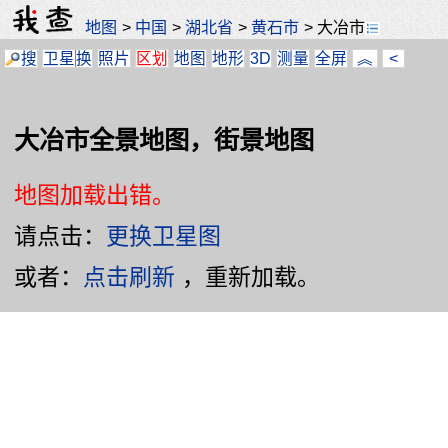
地图
>
中国
>
湖北省
>
黄石市
>
大冶市
搜
卫星
换
照片
区划
地图
地形
3D
测量
全屏
︽
<
大冶市全景地图，街景地图
地图加载出错。
请点击：
更换卫星图
或者：
点击刷新
，重新加载。