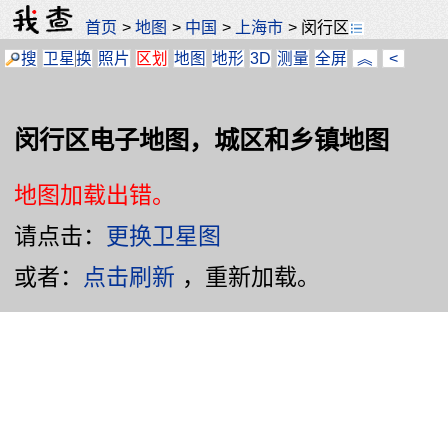
首页
>
地图
>
中国
>
上海市
>
闵行区
搜
卫星
换
照片
区划
地图
地形
3D
测量
全屏
︽
<
闵行区电子地图，城区和乡镇地图
地图加载出错。
请点击：
更换卫星图
或者：
点击刷新
，重新加载。