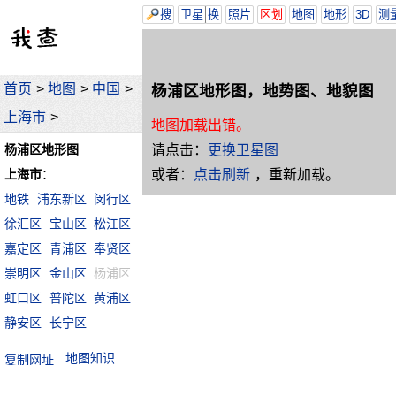
搜
卫星
换
照片
区划
地图
地形
3D
测
首页
>
地图
>
中国
>
杨浦区地形图，地势图、地貌图
上海市
>
地图加载出错。
请点击：
更换卫星图
杨浦区地形图
或者：
点击刷新
，重新加载。
上海市
：
地铁
浦东新区
闵行区
徐汇区
宝山区
松江区
嘉定区
青浦区
奉贤区
崇明区
金山区
杨浦区
虹口区
普陀区
黄浦区
静安区
长宁区
地图知识