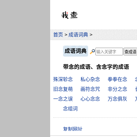
首页
>
成语词典
>
成语词典
带念的成语、含念字的成语
殊深轸念
私心杂念
拳拳在念
旧念复萌
画符念咒
非分之念
一念之误
心心念念
万念俱灰
念组词