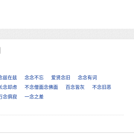
念兹在兹
念念不忘
爱贤念旧
念念有词
长念却虑
不念僧面念佛面
百念皆灰
不念旧恶
万念俱寂
一念之差