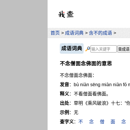
首页
>
成语词典
>
含不的成语
>
成语词典
不念僧面念佛面的意思
不念僧面念佛面：
发音
：bù niàn sēng miàn niàn fó 
释义
：不看僧面看佛面。
出处
：草明《乘风破浪》十七：“
示例
：无
查字义
：
不
念
僧
面
念