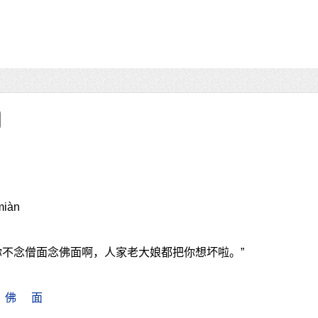
miàn
你不念僧面念佛面啊，人家老大娘都把你想坏啦。”
佛
面