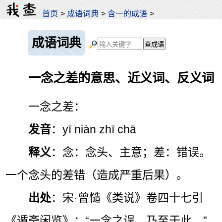
首页
>
成语词典
>
含一的成语
>
成语词典
一念之差的意思、近义词、反义词
一念之差：
发音
：yī niàn zhī chā
释义
：念：念头、主意；差：错误。
一个念头的差错（造成严重后果）。
出处
：宋·曾慥《类说》卷四十七引
《遁斋闲览》：“一念之误，乃至于此。”