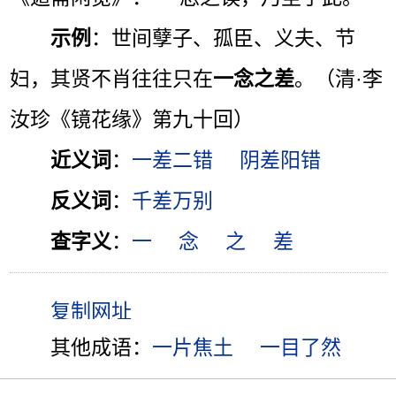
示例
：世间孽子、孤臣、义夫、节
妇，其贤不肖往往只在
一念之差
。（清·李
汝珍《镜花缘》第九十回）
近义词
：
一差二错
阴差阳错
反义词
：
千差万别
查字义
：
一
念
之
差
其他成语：
一片焦土
一目了然