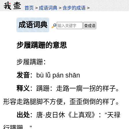
首页
>
成语词典
>
含步的成语
>
成语词典
步履蹒跚的意思
步履蹒跚：
发音
：bù lǚ pán shān
释义
：蹒跚：走路一瘸一拐的样子。
形容走路腿脚不方便，歪歪倒倒的样了。
出处
：唐·皮日休《上真观》：“天禄
行蹒跚。”