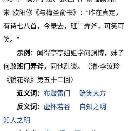
宋·欧阳修《与梅圣俞书》：“昨在真定，
有诗七八首，今录去，班门弄斧，可笑可
笑。”
示例
：闻得亭亭姐姐学问渊博，妹子
何敢
班门弄斧
，同他乱谈。（清·李汝珍
《镜花缘》第五十二回）
近义词
：
布鼓雷门
贻笑大方
反义词
：
虚怀若谷
自知之明
知人之明