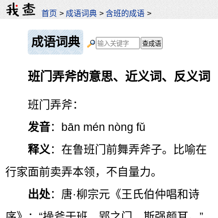
首页
>
成语词典
>
含班的成语
>
成语词典
班门弄斧的意思、近义词、反义词
班门弄斧：
发音
：bān mén nòng fǔ
释义
：在鲁班门前舞弄斧子。比喻在
行家面前卖弄本领，不自量力。
出处
：唐·柳宗元《王氏伯仲唱和诗
序》：“操斧于班、郢之门，斯强颜耳。”