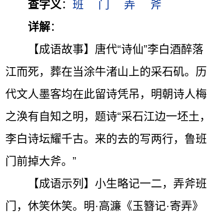
查字义
：
班
门
弄
斧
详解
：
【成语故事】唐代“诗仙”李白酒醉落
江而死，葬在当涂牛渚山上的采石矶。历
代文人墨客均在此留诗凭吊，明朝诗人梅
之涣有自知之明，题诗“采石江边一坯土，
李白诗坛耀千古。来的去的写两行，鲁班
门前掉大斧。”
【成语示列】小生略记一二，弄斧班
门，休笑休笑。明·高濂《玉簪记·寄弄》