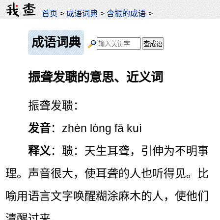
首页
>
成语词典
>
含振的成语
>
成语词典
振聋发聩的意思、近义词
振聋发聩：
发音
：zhèn lóng fā kuì
释义
：聩：天生耳聋，引伸为不明事
理。声音很大，使耳聋的人也听得见。比
喻用语言文字唤醒糊涂麻木的人，使他们
清醒过来。