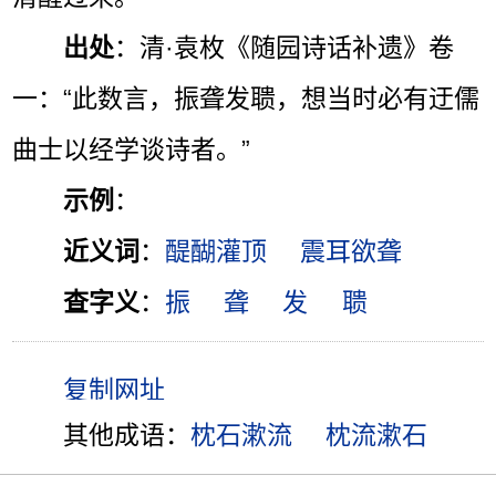
出处
：清·袁枚《随园诗话补遗》卷
一：“此数言，振聋发聩，想当时必有迂儒
曲士以经学谈诗者。”
示例
：
近义词
：
醍醐灌顶
震耳欲聋
查字义
：
振
聋
发
聩
其他成语：
枕石漱流
枕流漱石