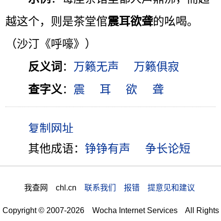
越这个，则是茶堂倌
震耳欲聋
的吆喝。
（沙汀《呼嚎》）
反义词
：
万籁无声
万籁俱寂
查字义
：
震
耳
欲
聋
其他成语：
铮铮有声
争长论短
我查网 chl.cn
联系我们 报错 提意见和建议
Copyright © 2007-2026 Wocha Internet Services All Rights