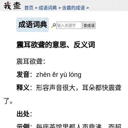
首页
>
成语词典
>
含震的成语
>
成语词典
震耳欲聋的意思、反义词
震耳欲聋：
发音
：zhèn ěr yù lóng
释义
：形容声音很大，耳朵都快震聋
了。
出处
：
示例
：每座茶馆里都人声鼎沸，而超