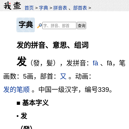
首页
>
字典
>
拼音表
、
部首表
>
字典
发的拼音、意思、组词
发
（發，髮），发拼音：
fà
、fā，笔
画数：5画，部首：
又
。动画：
发的笔顺
。中国一级汉字，编号339。
■
基本字义
•
发