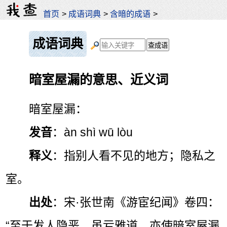
首页
>
成语词典
>
含暗的成语
>
成语词典
暗室屋漏的意思、近义词
暗室屋漏：
发音
：àn shì wū lòu
释义
：指别人看不见的地方；隐私之
室。
出处
：宋·张世南《游宦纪闻》卷四：
“至于发人隐恶，虽亏雅道，亦使暗室屋漏