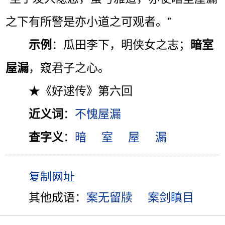
之下有所警是亦小道之可观者。”
示例
：瓜田李下，明侠女之志；
暗室
屋漏
，窥君子之心。
★《好逑传》第六回
近义词
：
不愧屋漏
查字义
：
暗
室
屋
漏
其他成语：
案无留牍
案剑瞋目