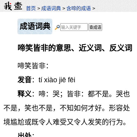
首页
>
成语词典
>
含啼的成语
>
成语词典
啼笑皆非的意思、近义词、反义词
啼笑皆非：
发音
：tí xiào jiē fēi
释义
：啼：哭；皆非：都不是。哭也
不是，笑也不是，不知如何才好。形容处
境尴尬或既令人难受又令人发笑的行为。
出处
：