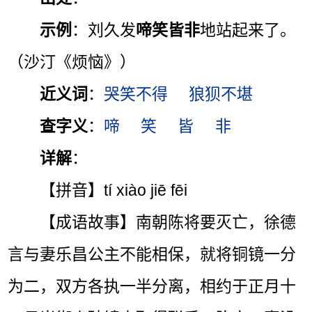
示例
：刘久发
啼笑皆非
地站起来了。
（沙汀《烦恼》）
近义词
：
哭笑不得
狼狈不堪
查字义
：
啼
笑
皆
非
详解
：
【拼音】tí xiào jiē fēi
【成语故事】南朝陈将要灭亡，徐德
言与妻乐昌公主不能相保，就将铜镜一分
为二，双方各执一半分离，相约于正月十