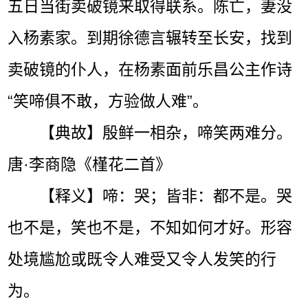
五日当街卖破镜来取得联系。陈亡，妻没
入杨素家。到期徐德言辗转至长安，找到
卖破镜的仆人，在杨素面前乐昌公主作诗
“笑啼俱不敢，方验做人难”。
【典故】殷鲜一相杂，啼笑两难分。
唐·李商隐《槿花二首》
【释义】啼：哭；皆非：都不是。哭
也不是，笑也不是，不知如何才好。形容
处境尴尬或既令人难受又令人发笑的行
为。