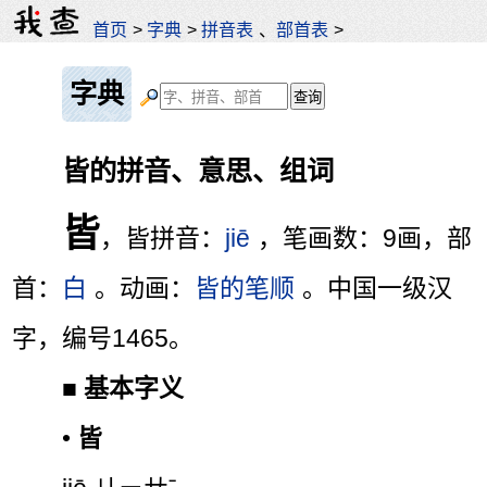
首页
>
字典
>
拼音表
、
部首表
>
字典
皆的拼音、意思、组词
皆
，皆拼音：
jiē
，笔画数：9画，部
首：
白
。动画：
皆的笔顺
。中国一级汉
字，编号1465。
■
基本字义
•
皆