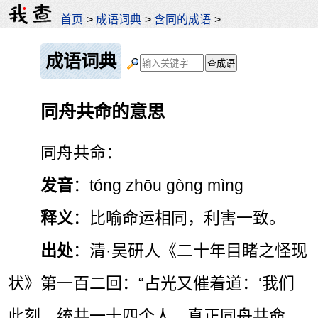
首页
>
成语词典
>
含同的成语
>
成语词典
同舟共命的意思
同舟共命：
发音
：tóng zhōu gòng mìng
释义
：比喻命运相同，利害一致。
出处
：清·吴研人《二十年目睹之怪现
状》第一百二回：“占光又催着道：‘我们
此刻，统共一十四个人，真正同舟共命，