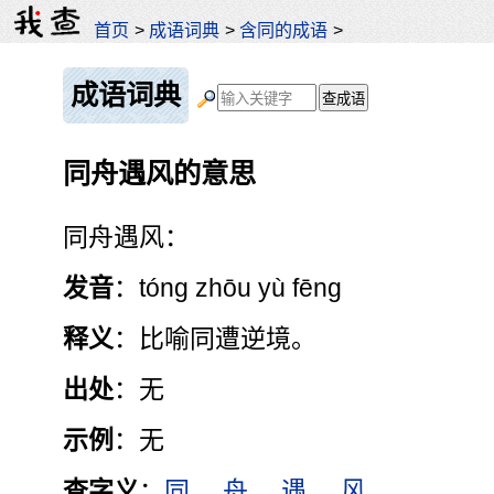
首页
>
成语词典
>
含同的成语
>
成语词典
同舟遇风的意思
同舟遇风：
发音
：tóng zhōu yù fēng
释义
：比喻同遭逆境。
出处
：无
示例
：无
查字义
：
同
舟
遇
风