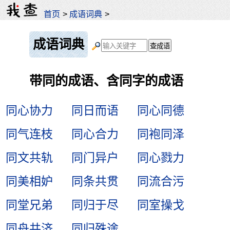
首页
>
成语词典
>
成语词典
带同的成语、含同字的成语
同心协力
同日而语
同心同德
同气连枝
同心合力
同袍同泽
同文共轨
同门异户
同心戮力
同美相妒
同条共贯
同流合污
同堂兄弟
同归于尽
同室操戈
同舟共济
同归殊途