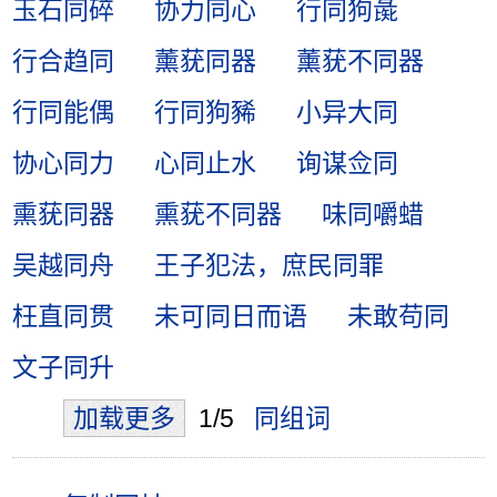
玉石同碎
协力同心
行同狗彘
行合趋同
薰莸同器
薰莸不同器
行同能偶
行同狗豨
小异大同
协心同力
心同止水
询谋佥同
熏莸同器
熏莸不同器
味同嚼蜡
吴越同舟
王子犯法，庶民同罪
枉直同贯
未可同日而语
未敢苟同
文子同升
加载更多
1/5
同组词