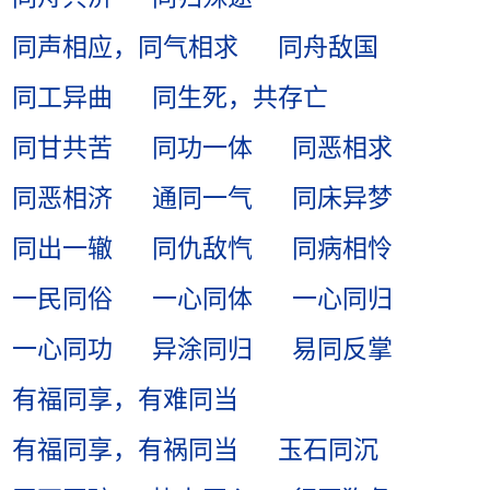
同声相应，同气相求
同舟敌国
同工异曲
同生死，共存亡
同甘共苦
同功一体
同恶相求
同恶相济
通同一气
同床异梦
同出一辙
同仇敌忾
同病相怜
一民同俗
一心同体
一心同归
一心同功
异涂同归
易同反掌
有福同享，有难同当
有福同享，有祸同当
玉石同沉