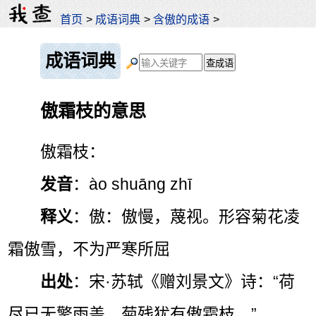
首页
>
成语词典
>
含傲的成语
>
成语词典
傲霜枝的意思
傲霜枝：
发音
：ào shuāng zhī
释义
：傲：傲慢，蔑视。形容菊花凌
霜傲雪，不为严寒所屈
出处
：宋·苏轼《赠刘景文》诗：“荷
尽已无擎雨盖，菊残犹有傲霜枝。”