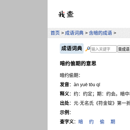
首页
>
成语词典
>
含暗的成语
>
成语词典
暗约偷期的意思
暗约偷期：
发音
：àn yuē tōu qī
释义
：约：约定；期：约会。暗中
出处
：元·无名氏《符金锭》第一折
示例
：
查字义
：
暗
约
偷
期