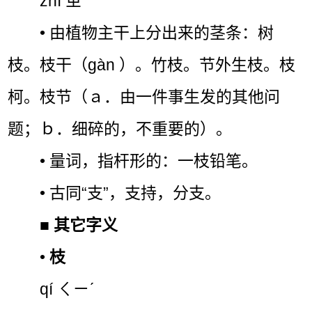
zhī ㄓˉ
• 由植物主干上分出来的茎条：树
枝。枝干（gàn ）。竹枝。节外生枝。枝
柯。枝节（ａ．由一件事生发的其他问
题；ｂ．细碎的，不重要的）。
• 量词，指杆形的：一枝铅笔。
• 古同“支”，支持，分支。
■
其它字义
•
枝
qí ㄑㄧˊ