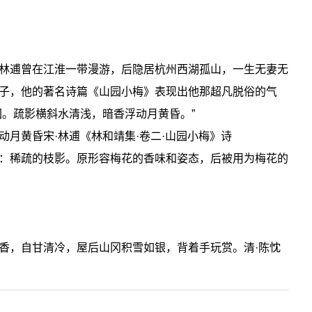
林逋曾在江淮一带漫游，后隐居杭州西湖孤山，一生无妻无
子，他的著名诗篇《山园小梅》表现出他那超凡脱俗的气
园。疏影横斜水清浅，暗香浮动月黄昏。”
动月黄昏宋·林逋《林和靖集·卷二·山园小梅》诗
：稀疏的枝影。原形容梅花的香味和姿态，后被用为梅花的
香，自甘清冷，屋后山冈积雪如银，背着手玩赏。清·陈忱