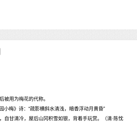
后被用为梅花的代称。
山园小梅》诗：“疏影横斜水清浅，暗香浮动月黄昏”
，自甘清冷，屋后山冈积雪如银，背着手玩赏。（清·陈忱