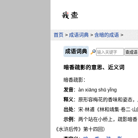
首页
>
成语词典
>
含暗的成语
>
成语词典
暗香疏影的意思、近义词
暗香疏影：
发音
：àn xiāng shū yǐng
释义
：原形容梅花的香味和姿态，
出处
：宋·林逋《林和靖集·卷二·
示例
：两个站在小桥上，疏影暗香
《水浒后传》第十四回）