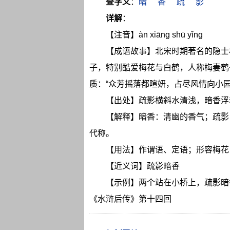
查字义
：
暗
香
疏
影
详解
：
【注音】àn xiāng shū yǐng
【成语故事】北宋时期著名的隐士
子，特别酷爱梅花与白鹤，人称梅妻鹤
质：“众芳摇落都暄妍，占尽风情向小
【出处】疏影横斜水清浅，暗香浮
【解释】暗香：清幽的香气；疏影
代称。
【用法】作谓语、定语；形容梅花
【近义词】疏影暗香
【示例】两个站在小桥上，疏影暗
《水浒后传》第十四回