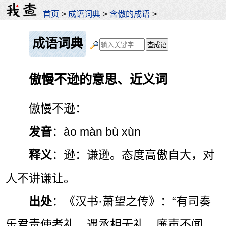
首页
>
成语词典
>
含傲的成语
>
成语词典
傲慢不逊的意思、近义词
傲慢不逊：
发音
：ào màn bù xùn
释义
：逊：谦逊。态度高傲自大，对
人不讲谦让。
出处
：《汉书·萧望之传》：“有司奏
乐君责使者礼，遇丞相无礼，廉声不闻，