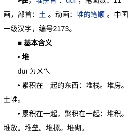
，
堆拼音
：
duī
，笔画数：11
画，部首：
土
。动画：
堆的笔顺
。中国
一级汉字，编号2173。
■
基本含义
•
堆
duī ㄉㄨㄟˉ
• 累积在一起的东西：堆栈。堆房。
土堆。
• 累积在一起，聚积在一起：堆积。
堆放。堆垒。堆摞。堆砌。