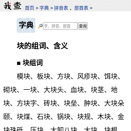
首页
>
字典
>
拼音表
、
部首表
>
字典
块的组词、含义
■
块组词
模块、板块、方块、风疹块、饵块、
砌块、一块、大块头、血块、块茎、地
块、方块字、砖块、块垒、肿块、大块朵
颐、块煤、石块、锅块、块规、木块、金
块珠砾、压块、大卸八块、大块、块根、