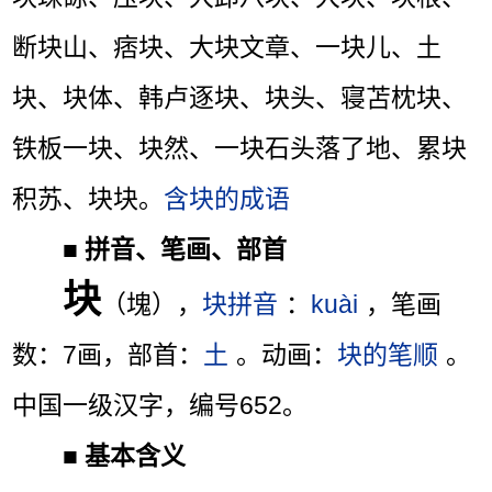
断块山、痞块、大块文章、一块儿、土
块、块体、韩卢逐块、块头、寝苫枕块、
铁板一块、块然、一块石头落了地、累块
积苏、块块。
含块的成语
■
拼音、笔画、部首
块
（塊），
块拼音
：
kuài
，笔画
数：7画，部首：
土
。动画：
块的笔顺
。
中国一级汉字，编号652。
■
基本含义