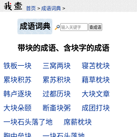
首页
>
成语词典
>
成语词典
带块的成语、含块字的成语
铁板一块
三窝两块
寝苫枕块
累块积苏
累苏积块
藉草枕块
韩卢逐块
过都历块
大块文章
大块朵颐
断齑块粥
成团打块
一块石头落了地
席薪枕块
胸中垒块
一块石头落地